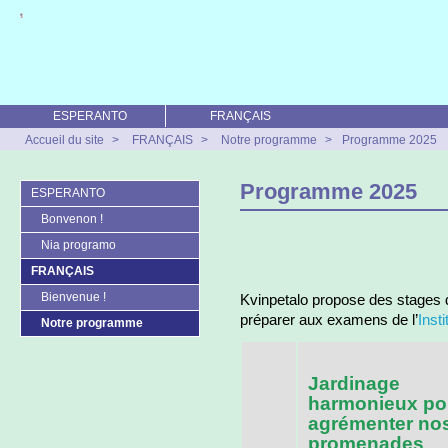
ESPERANTO
FRANÇAIS
Accueil du site
>
FRANÇAIS
>
Notre programme
>
Programme 2025
Programme 2025
ESPERANTO
Bonvenon !
Nia programo
FRANÇAIS
Bienvenue !
Kvinpetalo propose des stages 
préparer aux examens de l’
Inst
Notre programme
Jardinage
harmonieux po
agrémenter no
promenades