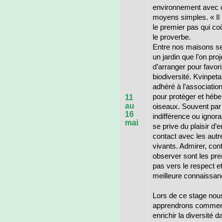
environnement avec 
moyens simples. « Il 
le premier pas qui coû
le proverbe.
Entre nos maisons se
un jardin que l’on proj
d’arranger pour favori
biodiversité. Kvinpeta
adhéré à l’associati
pour protéger et hébe
11
au
oiseaux. Souvent par
16
indifférence ou ignor
mai
se prive du plaisir d’e
contact avec les autr
vivants. Admirer, con
observer sont les pr
pas vers le respect e
meilleure connaissan
Lors de ce stage nou
apprendrons comme
enrichir la diversité 