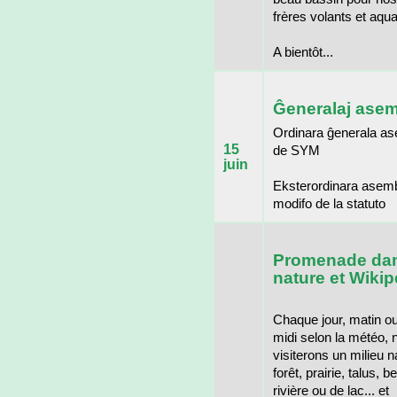
frères volants et aqua
A bientôt...
Ĝeneralaj asem
Ordinara ĝenerala a
15
de SYM
juin
Eksterordinara asemb
modifo de la statuto
Promenade dan
nature et Wikip
Chaque jour, matin o
midi selon la météo, 
visiterons un milieu na
forêt, prairie, talus, 
rivière ou de lac... et