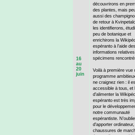
découvrirons en premi
des plantes, mais peu
aussi des champigno
de retour à Kvinpetal
les identifierons, étu
peu de botanique et
enrichirons la Wikipé
espéranto à l’aide de
informations relative
spécimens rencontré
16
au
20
Voilà à première vue 
juin
programme ambitieux
ne craignez rien : il e
accessible à tous, et 
d’alimenter la Wikipé
espéranto est très im
pour le développemen
notre communauté
espérantiste. N’oubli
d’apporter ordinateur,
chaussures de marc