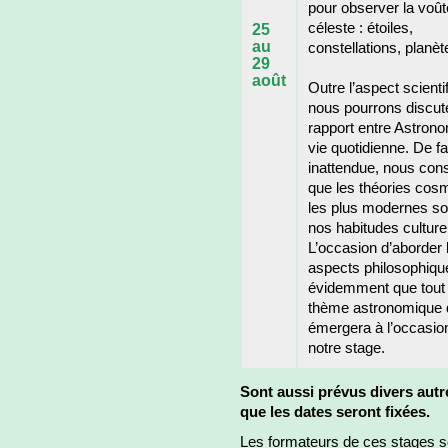
pour observer la voût
céleste : étoiles,
25
au
constellations, planèt
29
août
Outre l’aspect scienti
nous pourrons discut
rapport entre Astrono
vie quotidienne. De f
inattendue, nous con
que les théories cos
les plus modernes son
nos habitudes culturel
L’occasion d’aborder 
aspects philosophique
évidemment que tout 
thème astronomique 
émergera à l’occasio
notre stage.
Sont aussi prévus divers autre
que les dates seront fixées.
Les formateurs de ces stages s